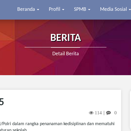
Beranda
Profil
SPMB
Media Sosial
BERITA
Detail Berita
5
114
0
|
I/Polri dalam rangka penanaman kedisiplinan dan mematuhi
aturan sekolah.